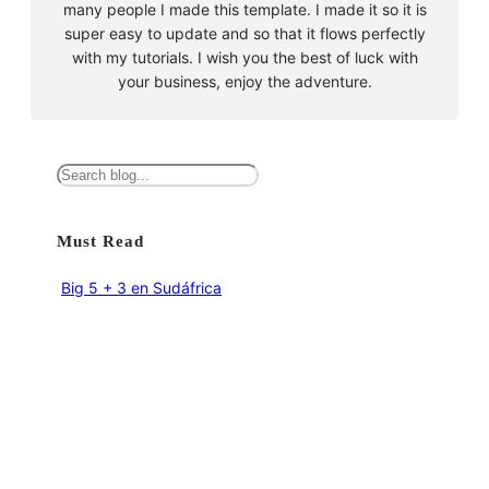
many people I made this template. I made it so it is
super easy to update and so that it flows perfectly
with my tutorials. I wish you the best of luck with
your business, enjoy the adventure.
B
u
s
Must Read
c
a
Big 5 + 3 en Sudáfrica
r
agosto 9, 2010
Cape Town la llegada sin contratiempos
agosto 16, 2010
El encuentro con el tiburón blanco
agosto 19, 2010
En clave olímpica: Londres 2012 | blog vozed
julio 22, 2012
En clave olímpica: London calling | blog vozed