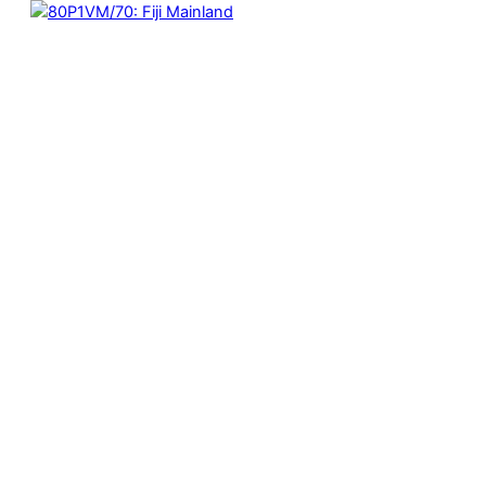
1ANO1MUNDO1VUELTA
80P1VM/70: Fiji Mainland
diciembre 24, 2017
#post_80P1VM/70 de 80 en 1 vuelta al mundo, de
Humberto Bedolla