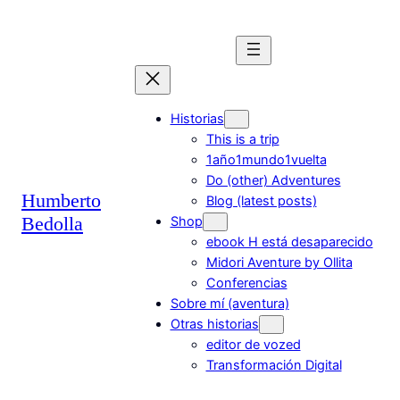
Saltar
al
contenido
Historias
This is a trip
1año1mundo1vuelta
Do (other) Adventures
Humberto
Blog (latest posts)
Bedolla
Shop
ebook H está desaparecido
Midori Aventure by Ollita
Conferencias
Sobre mí (aventura)
Otras historias
editor de vozed
Transformación Digital