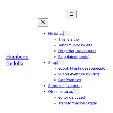
Saltar
al
contenido
Historias
This is a trip
1año1mundo1vuelta
Do (other) Adventures
Humberto
Blog (latest posts)
Bedolla
Shop
ebook H está desaparecido
Midori Aventure by Ollita
Conferencias
Sobre mí (aventura)
Otras historias
editor de vozed
Transformación Digital