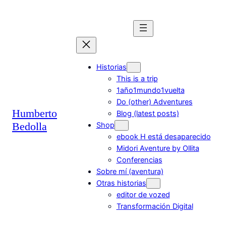
Saltar
al
contenido
Historias
This is a trip
1año1mundo1vuelta
Do (other) Adventures
Humberto
Blog (latest posts)
Bedolla
Shop
ebook H está desaparecido
Midori Aventure by Ollita
Conferencias
Sobre mí (aventura)
Otras historias
editor de vozed
Transformación Digital