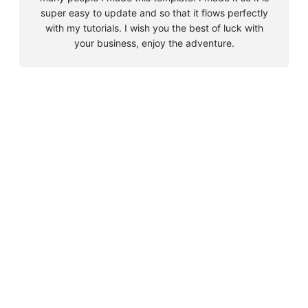
super easy to update and so that it flows perfectly
with my tutorials. I wish you the best of luck with
your business, enjoy the adventure.
B
u
s
Must Read
c
a
Big 5 + 3 en Sudáfrica
r
agosto 9, 2010
Cape Town la llegada sin contratiempos
agosto 16, 2010
El encuentro con el tiburón blanco
agosto 19, 2010
En clave olímpica: Londres 2012 | blog vozed
julio 22, 2012
En clave olímpica: London calling | blog vozed
agosto 7, 2012