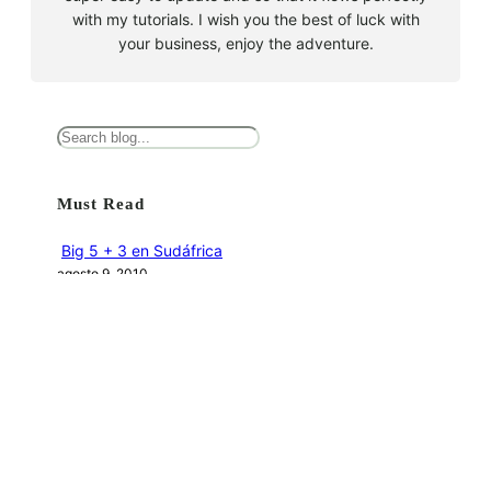
with my tutorials. I wish you the best of luck with
your business, enjoy the adventure.
B
u
s
Must Read
c
a
Big 5 + 3 en Sudáfrica
r
agosto 9, 2010
Cape Town la llegada sin contratiempos
agosto 16, 2010
El encuentro con el tiburón blanco
agosto 19, 2010
En clave olímpica: Londres 2012 | blog vozed
julio 22, 2012
En clave olímpica: London calling | blog vozed
agosto 7, 2012