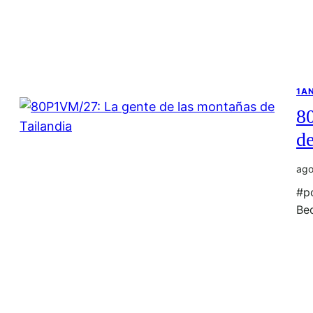
1A
8
de
ago
#p
Be