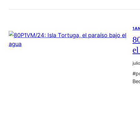
1A
80
el
jul
#p
Be