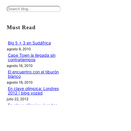
B
u
s
Must Read
c
a
Big 5 + 3 en Sudáfrica
agosto 9, 2010
r
Cape Town la llegada sin
contratiempos
agosto 16, 2010
El encuentro con el tiburón
blanco
agosto 19, 2010
En clave olímpica: Londres
2012 | blog vozed
julio 22, 2012
En clave olímpica: London
calling | blog vozed
agosto 7, 2012