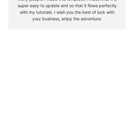
super easy to update and so that it flows perfectly
with my tutorials. I wish you the best of luck with
your business, enjoy the adventure.
B
u
s
Must Read
c
a
Big 5 + 3 en Sudáfrica
r
agosto 9, 2010
Cape Town la llegada sin contratiempos
agosto 16, 2010
El encuentro con el tiburón blanco
agosto 19, 2010
En clave olímpica: Londres 2012 | blog vozed
julio 22, 2012
En clave olímpica: London calling | blog vozed
agosto 7, 2012