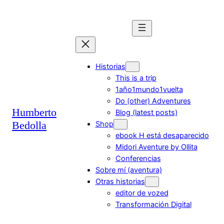
Saltar
al
contenido
Historias
This is a trip
1año1mundo1vuelta
Do (other) Adventures
Humberto
Blog (latest posts)
Bedolla
Shop
ebook H está desaparecido
Midori Aventure by Ollita
Conferencias
Sobre mí (aventura)
Otras historias
editor de vozed
Transformación Digital