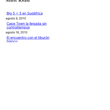
Must Read
c
a
Big 5 + 3 en Sudáfrica
agosto 9, 2010
r
Cape Town la llegada sin
contratiempos
agosto 16, 2010
El encuentro con el tiburón
blanco
agosto 19, 2010
En clave olímpica: Londres
2012 | blog vozed
julio 22, 2012
En clave olímpica: London
calling | blog vozed
agosto 7, 2012
Categories
1ANO1MUNDO1VUELTA
DO ADVENTURE
LINK IN BIO
MIDORI AVENTURE BY OLLITA