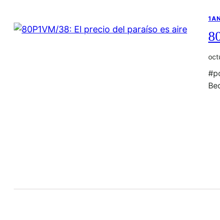
1A
80
oct
#p
Be