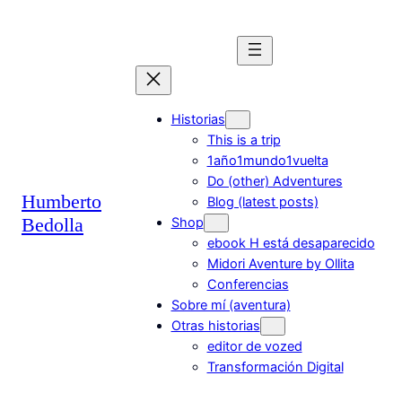
Saltar
al
contenido
Historias
This is a trip
1año1mundo1vuelta
Do (other) Adventures
Humberto
Blog (latest posts)
Bedolla
Shop
ebook H está desaparecido
Midori Aventure by Ollita
Conferencias
Sobre mí (aventura)
Otras historias
editor de vozed
Transformación Digital