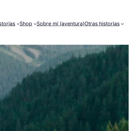
storias
Shop
Sobre mí (aventura)
Otras historias