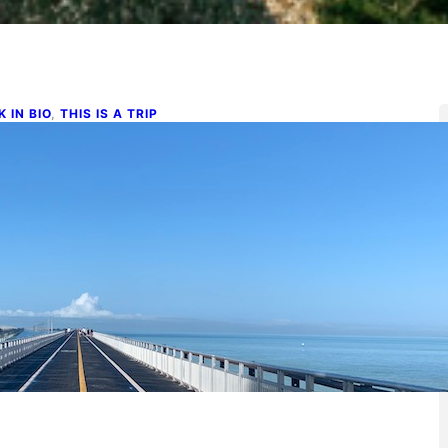
K IN BIO
, 
THIS IS A TRIP
oadtrip por el Golfo de México
n Florida
ro 10, 2025
gó la Navidad. Happy holidays, dicen todos los gringos.
salimos corriendo al primer avión que encontramos. No…