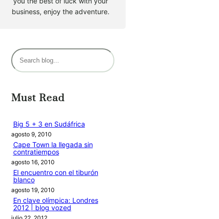
you the best of luck with your
business, enjoy the adventure.
B
u
s
c
Must Read
a
r
Big 5 + 3 en Sudáfrica
agosto 9, 2010
Cape Town la llegada sin
contratiempos
agosto 16, 2010
El encuentro con el tiburón
blanco
agosto 19, 2010
En clave olímpica: Londres
2012 | blog vozed
julio 22, 2012