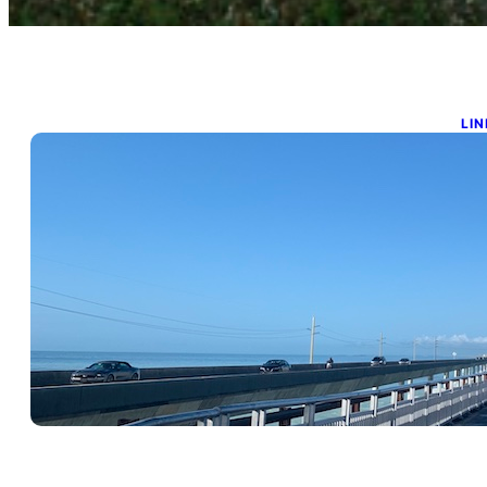
LIN
R
e
ene
Lle
Y 