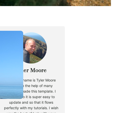
Tyler Moore
Hello, my name is Tyler Moore
and with the help of many
people I made this template. I
made it so it is super easy to
update and so that it flows
perfectly with my tutorials. I wish