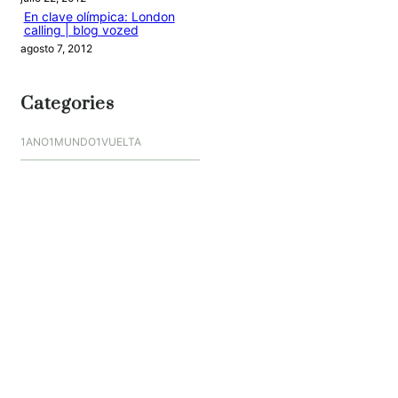
En clave olímpica: London
calling | blog vozed
agosto 7, 2012
Categories
1ANO1MUNDO1VUELTA
DO ADVENTURE
LINK IN BIO
MIDORI AVENTURE BY OLLITA
PIN POST
QUOTES