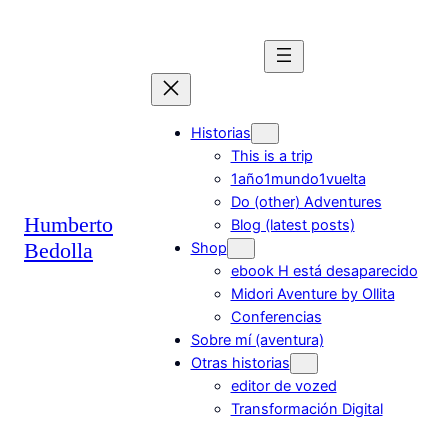
Saltar
al
contenido
Historias
This is a trip
1año1mundo1vuelta
Do (other) Adventures
Humberto
Blog (latest posts)
Bedolla
Shop
ebook H está desaparecido
Midori Aventure by Ollita
Conferencias
Sobre mí (aventura)
Otras historias
editor de vozed
Transformación Digital