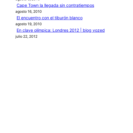
Cape Town la llegada sin contratiempos
agosto 16, 2010
El encuentro con el tiburón blanco
agosto 19, 2010
En clave olímpica: Londres 2012 | blog vozed
julio 22, 2012
En clave olímpica: London calling | blog vozed
agosto 7, 2012
Categories
1ANO1MUNDO1VUELTA
DO ADVENTURE
LINK IN BIO
MIDORI AVENTURE BY OLLITA