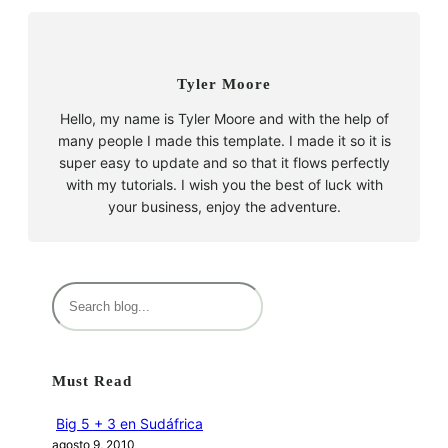
Tyler Moore
Hello, my name is Tyler Moore and with the help of
many people I made this template. I made it so it is
super easy to update and so that it flows perfectly
with my tutorials. I wish you the best of luck with
your business, enjoy the adventure.
B
u
s
c
Must Read
a
r
Big 5 + 3 en Sudáfrica
agosto 9, 2010