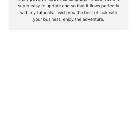
super easy to update and so that it flows perfectly
with my tutorials. I wish you the best of luck with
your business, enjoy the adventure.
B
u
s
Must Read
c
a
Big 5 + 3 en Sudáfrica
r
agosto 9, 2010
Cape Town la llegada sin contratiempos
agosto 16, 2010
El encuentro con el tiburón blanco
agosto 19, 2010
En clave olímpica: Londres 2012 | blog vozed
julio 22, 2012
En clave olímpica: London calling | blog vozed
agosto 7, 2012