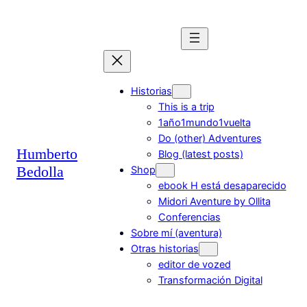
Saltar
al
contenido
Historias
This is a trip
1año1mundo1vuelta
Do (other) Adventures
Humberto
Blog (latest posts)
Bedolla
Shop
ebook H está desaparecido
Midori Aventure by Ollita
Conferencias
Sobre mí (aventura)
Otras historias
editor de vozed
Transformación Digital