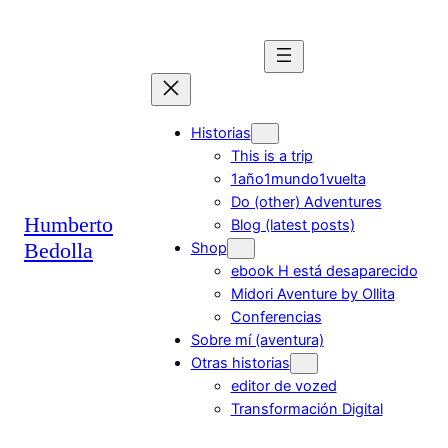
Saltar
al
contenido
Historias
This is a trip
1año1mundo1vuelta
Do (other) Adventures
Humberto
Blog (latest posts)
Bedolla
Shop
ebook H está desaparecido
Midori Aventure by Ollita
Conferencias
Sobre mí (aventura)
Otras historias
editor de vozed
Transformación Digital