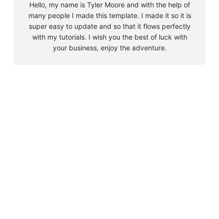
Hello, my name is Tyler Moore and with the help of
many people I made this template. I made it so it is
super easy to update and so that it flows perfectly
with my tutorials. I wish you the best of luck with
your business, enjoy the adventure.
B
u
s
Must Read
c
a
Big 5 + 3 en Sudáfrica
r
agosto 9, 2010
Cape Town la llegada sin contratiempos
agosto 16, 2010
El encuentro con el tiburón blanco
agosto 19, 2010
En clave olímpica: Londres 2012 | blog vozed
julio 22, 2012