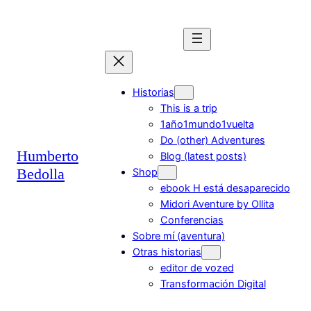
Saltar
al
contenido
Historias
This is a trip
1año1mundo1vuelta
Do (other) Adventures
Humberto
Blog (latest posts)
Bedolla
Shop
ebook H está desaparecido
Midori Aventure by Ollita
Conferencias
Sobre mí (aventura)
Otras historias
editor de vozed
Transformación Digital