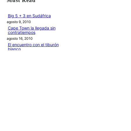
Must Read
c
a
Big 5 + 3 en Sudáfrica
agosto 9, 2010
r
Cape Town la llegada sin
contratiempos
agosto 16, 2010
El encuentro con el tiburón
blanco
agosto 19, 2010
En clave olímpica: Londres
2012 | blog vozed
julio 22, 2012
En clave olímpica: London
calling | blog vozed
agosto 7, 2012
Categories
1ANO1MUNDO1VUELTA
DO ADVENTURE
LINK IN BIO
MIDORI AVENTURE BY OLLITA