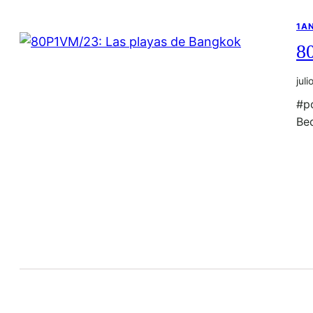
1A
8
jul
#p
Be