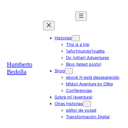
Saltar
al
contenido
Historias
This is a trip
1año1mundo1vuelta
Do (other) Adventures
Humberto
Blog (latest posts)
Bedolla
Shop
ebook H está desaparecido
Midori Aventure by Ollita
Conferencias
Sobre mí (aventura)
Otras historias
editor de vozed
Transformación Digital