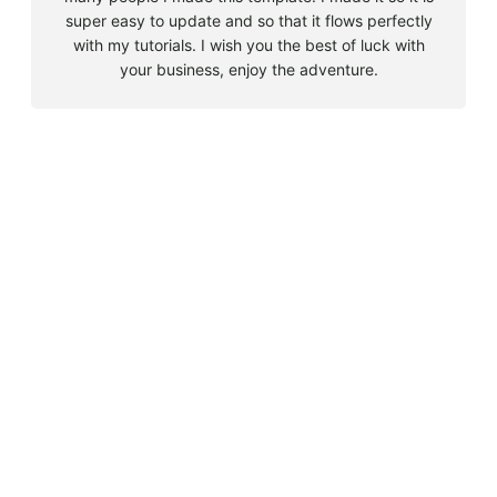
super easy to update and so that it flows perfectly
with my tutorials. I wish you the best of luck with
your business, enjoy the adventure.
B
u
s
Must Read
c
a
Big 5 + 3 en Sudáfrica
r
agosto 9, 2010
Cape Town la llegada sin contratiempos
agosto 16, 2010
El encuentro con el tiburón blanco
agosto 19, 2010
En clave olímpica: Londres 2012 | blog vozed
julio 22, 2012
En clave olímpica: London calling | blog vozed
agosto 7, 2012