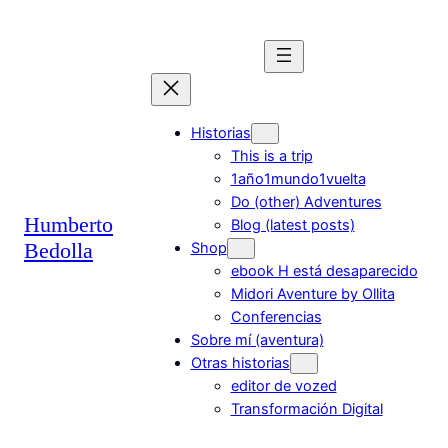
Saltar
al
contenido
Historias
This is a trip
1año1mundo1vuelta
Do (other) Adventures
Humberto
Blog (latest posts)
Bedolla
Shop
ebook H está desaparecido
Midori Aventure by Ollita
Conferencias
Sobre mí (aventura)
Otras historias
editor de vozed
Transformación Digital