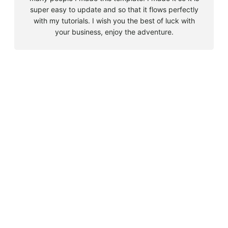
super easy to update and so that it flows perfectly
with my tutorials. I wish you the best of luck with
your business, enjoy the adventure.
B
u
s
Must Read
c
a
Big 5 + 3 en Sudáfrica
r
agosto 9, 2010
Cape Town la llegada sin contratiempos
agosto 16, 2010
El encuentro con el tiburón blanco
agosto 19, 2010
En clave olímpica: Londres 2012 | blog vozed
julio 22, 2012
En clave olímpica: London calling | blog vozed
agosto 7, 2012