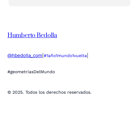
Humberto Bedolla
@hbedolla_com
|
|
#1año1mundo1vuelta
#geometríasDelMundo
© 2025. Todos los derechos reservados.