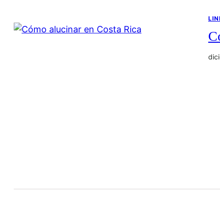
LIN
C
dic