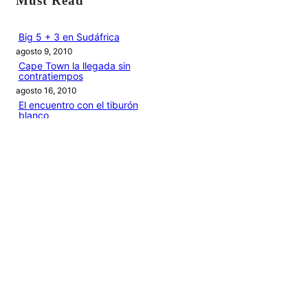
Must Read
c
a
Big 5 + 3 en Sudáfrica
agosto 9, 2010
r
Cape Town la llegada sin
contratiempos
agosto 16, 2010
El encuentro con el tiburón
blanco
agosto 19, 2010
En clave olímpica: Londres
2012 | blog vozed
julio 22, 2012
En clave olímpica: London
calling | blog vozed
agosto 7, 2012
Categories
1ANO1MUNDO1VUELTA
DO ADVENTURE
LINK IN BIO
MIDORI AVENTURE BY OLLITA