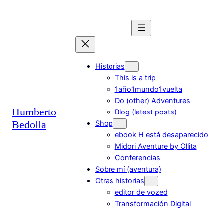
Saltar
al
contenido
Historias
This is a trip
1año1mundo1vuelta
Do (other) Adventures
Humberto
Blog (latest posts)
Bedolla
Shop
ebook H está desaparecido
Midori Aventure by Ollita
Conferencias
Sobre mí (aventura)
Otras historias
editor de vozed
Transformación Digital