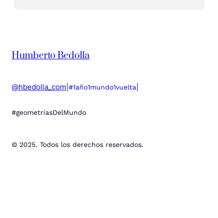
Humberto Bedolla
@hbedolla_com
|
|
#1año1mundo1vuelta
#geometríasDelMundo
© 2025. Todos los derechos reservados.