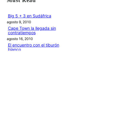
Must Read
c
a
Big 5 + 3 en Sudáfrica
agosto 9, 2010
r
Cape Town la llegada sin
contratiempos
agosto 16, 2010
El encuentro con el tiburón
blanco
agosto 19, 2010
En clave olímpica: Londres
2012 | blog vozed
julio 22, 2012
En clave olímpica: London
calling | blog vozed
agosto 7, 2012
Categories
1ANO1MUNDO1VUELTA
DO ADVENTURE
LINK IN BIO
MIDORI AVENTURE BY OLLITA