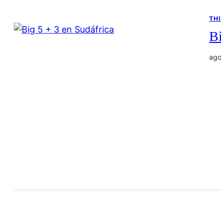
THI
Bi
ago