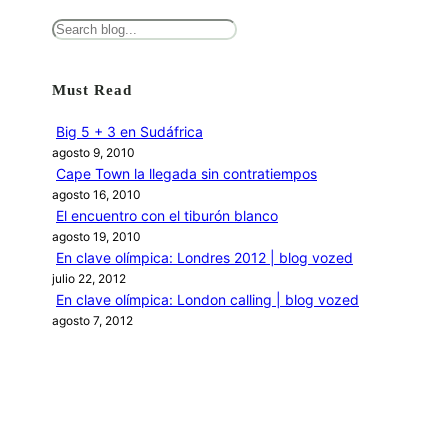
B
u
s
Must Read
c
a
Big 5 + 3 en Sudáfrica
r
agosto 9, 2010
Cape Town la llegada sin contratiempos
agosto 16, 2010
El encuentro con el tiburón blanco
agosto 19, 2010
En clave olímpica: Londres 2012 | blog vozed
julio 22, 2012
En clave olímpica: London calling | blog vozed
agosto 7, 2012
Categories
1ANO1MUNDO1VUELTA
DO ADVENTURE
LINK IN BIO