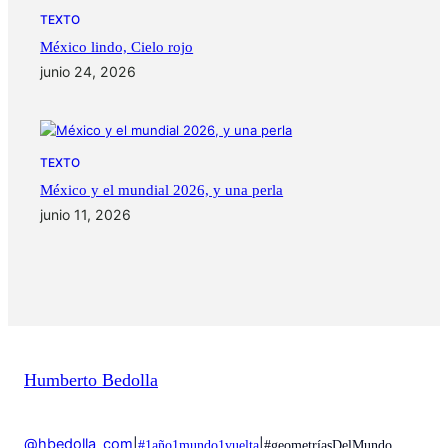
TEXTO
México lindo, Cielo rojo
junio 24, 2026
TEXTO
México y el mundial 2026, y una perla
junio 11, 2026
Humberto Bedolla
@hbedolla_com
|
|
#1año1mundo1vuelta
#geometríasDelMundo