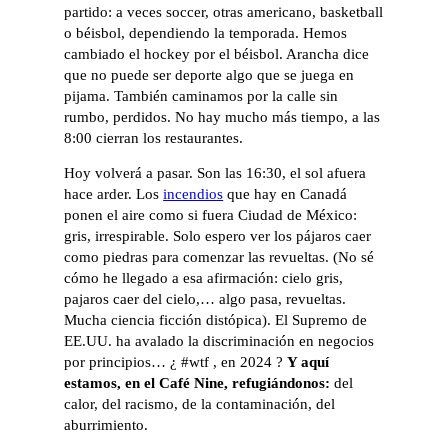
partido: a veces soccer, otras americano, basketball
o béisbol, dependiendo la temporada. Hemos
cambiado el hockey por el béisbol. Arancha dice
que no puede ser deporte algo que se juega en
pijama. También caminamos por la calle sin
rumbo, perdidos. No hay mucho más tiempo, a las
8:00 cierran los restaurantes.
Hoy volverá a pasar. Son las 16:30, el sol afuera
hace arder. Los
incendios
que hay en Canadá
ponen el aire como si fuera Ciudad de México:
gris, irrespirable. Solo espero ver los pájaros caer
como piedras para comenzar las revueltas. (No sé
cómo he llegado a esa afirmación: cielo gris,
pajaros caer del cielo,… algo pasa, revueltas.
Mucha ciencia ficción distópica). El Supremo de
EE.UU. ha avalado la discriminación en negocios
por principios… ¿ #wtf , en 2024 ?
Y aquí
estamos, en el Café Nine, refugiándonos:
del
calor, del racismo, de la contaminación, del
aburrimiento.