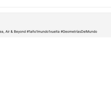
d, Sea, Air & Beyond #1año1mundo1vuelta #GeometríasDelMundo
en New Haven
Yellowstone y Gran