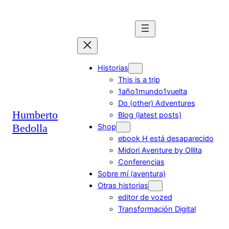
Saltar
al
contenido
Historias
This is a trip
1año1mundo1vuelta
Do (other) Adventures
Humberto
Blog (latest posts)
Bedolla
Shop
ebook H está desaparecido
Midori Aventure by Ollita
Conferencias
Sobre mí (aventura)
Otras historias
editor de vozed
Transformación Digital