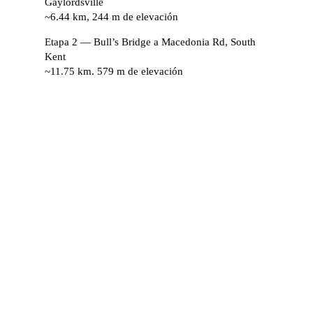
Gaylordsville
~6.44 km, 244 m de elevación
Etapa 2 — Bull’s Bridge a Macedonia Rd, South
Kent
~11.75 km, 579 m de elevación
Etapa 3 — Macedonia Road a River Road, Kent
~7.56 km, 415 m de elevación
Etapa 4 — River Road a Pine Knob Loop Trail,
West Cornwall
~13.60 km, 427 m de elevación
Etapa 5 — Pine Knob a Sharon Mountain to Route
7, Salisbury
~17.22 km, 792 m de elevación
Etapa 6 — Route 7 a Route 44, Salisbury
~13.62 km, 427 m de elevación
Etapa 7 — Route 44 to Bear Mountain
~11.59 km, 579 m de elevación