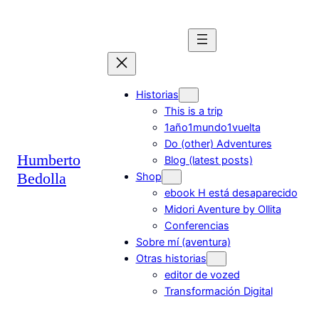
Saltar
al
contenido
Historias
This is a trip
1año1mundo1vuelta
Do (other) Adventures
Humberto
Blog (latest posts)
Bedolla
Shop
ebook H está desaparecido
Midori Aventure by Ollita
Conferencias
Sobre mí (aventura)
Otras historias
editor de vozed
Transformación Digital