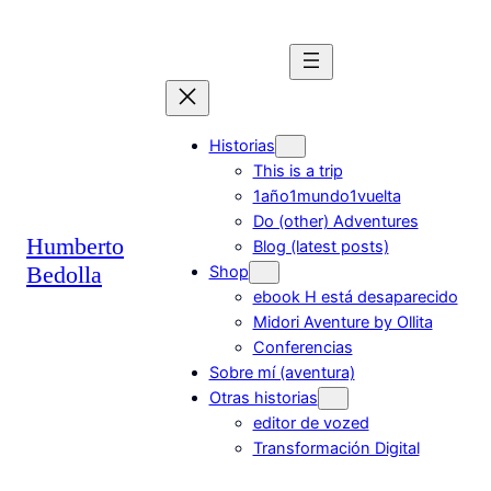
Saltar
al
contenido
Historias
This is a trip
1año1mundo1vuelta
Do (other) Adventures
Humberto
Blog (latest posts)
Bedolla
Shop
ebook H está desaparecido
Midori Aventure by Ollita
Conferencias
Sobre mí (aventura)
Otras historias
editor de vozed
Transformación Digital