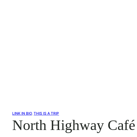
LINK IN BIO
, 
THIS IS A TRIP
North Highway Café