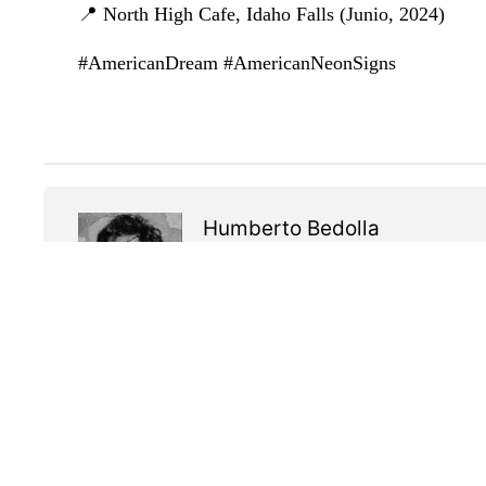
📍 North High Cafe, Idaho Falls (Junio, 2024)
#AmericanDream #AmericanNeonSigns
Humberto Bedolla
Explorer, traveler & storyteller by Lan
Previous
comencé a tener más libros qu