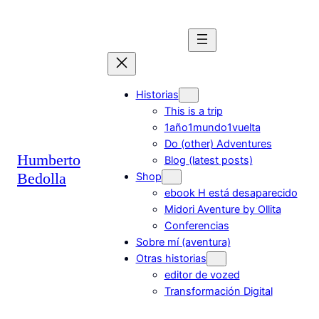
Saltar
al
contenido
Historias
This is a trip
1año1mundo1vuelta
Do (other) Adventures
Humberto
Blog (latest posts)
Bedolla
Shop
ebook H está desaparecido
Midori Aventure by Ollita
Conferencias
Sobre mí (aventura)
Otras historias
editor de vozed
Transformación Digital