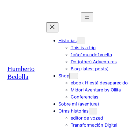
Saltar
al
contenido
Historias
This is a trip
1año1mundo1vuelta
Do (other) Adventures
Humberto
Blog (latest posts)
Bedolla
Shop
ebook H está desaparecido
Midori Aventure by Ollita
Conferencias
Sobre mí (aventura)
Otras historias
editor de vozed
Transformación Digital