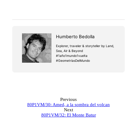
Humberto Bedolla
Explorer, traveler & storyteller by Land,
Sea, Air & Beyond
#1año1mundo1vuelta
#GeometríasDelMundo
Previous
80P1VM/30: Amed, a la sombra del volcan
Next
80P1VM/32: El Monte Batur