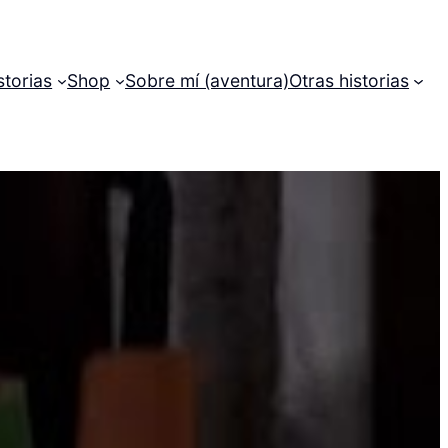
storias
Shop
Sobre mí (aventura)
Otras historias