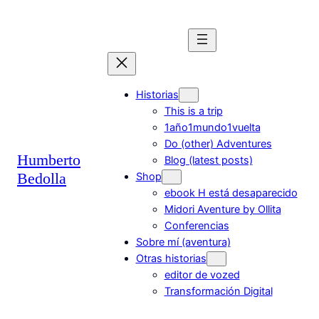
Saltar
al
contenido
Historias
This is a trip
1año1mundo1vuelta
Do (other) Adventures
Humberto
Blog (latest posts)
Bedolla
Shop
ebook H está desaparecido
Midori Aventure by Ollita
Conferencias
Sobre mí (aventura)
Otras historias
editor de vozed
Transformación Digital