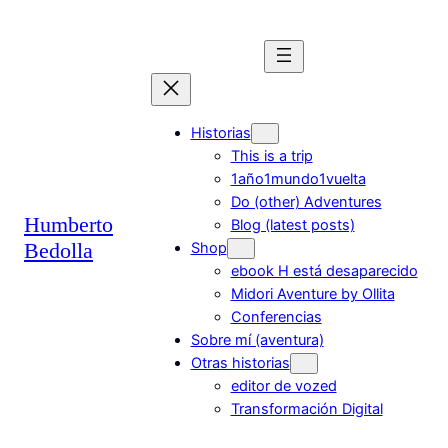
Saltar
al
contenido
Historias
This is a trip
1año1mundo1vuelta
Do (other) Adventures
Humberto
Blog (latest posts)
Bedolla
Shop
ebook H está desaparecido
Midori Aventure by Ollita
Conferencias
Sobre mí (aventura)
Otras historias
editor de vozed
Transformación Digital