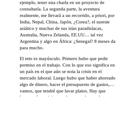
ejemplo, tener una charla en un proyecto de
consultaría. La segunda parte, la aventura
realmente, me llevará a un recorrido, a priori, por
India, Nepal, China, Japón, ¿Corea?, el sureste
asiático y muchas de sus islas paradisíacas,
Australia, Nueva Zelanda, EE.UU… tal vez
Argentina y algo en África: ¿Senegal? 8 meses da
para mucho.
El reto es mayúsculo. Primero hubo que pedir
permiso en el trabajo. Con lo que eso significa en
un país en el que aún se nota la crisis en el
mercado laboral. Luego hubo que haber ahorrado
algo de dinero, hacer el presupuesto de gastos,…
vamos, que tendré que lavar platos. Hay que
buscar cómo viajar, por lo menos los vuelos entre
continentes y a los principales puntos de interés.
Hay mucha gente que puede hablar mucho mejor
de como hacer la logística del viaje y de
cómo
vivir durante el viaje
, el mismísimo
Ruy Feben
anda en algo parecido. A mí me interesa el