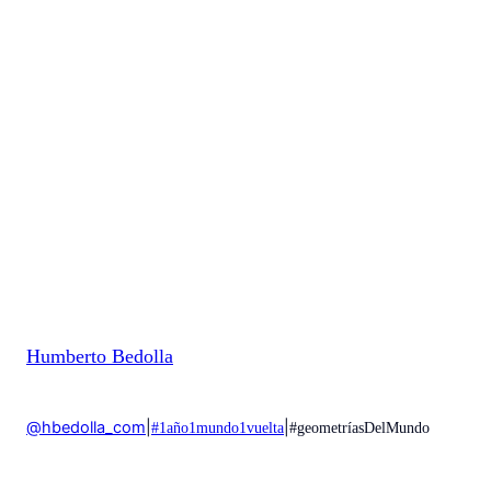
Humberto Bedolla
@hbedolla_com
|
|
#1año1mundo1vuelta
#geometríasDelMundo