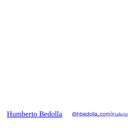
Humberto Bedolla
@hbedolla_com
|
#1año1m