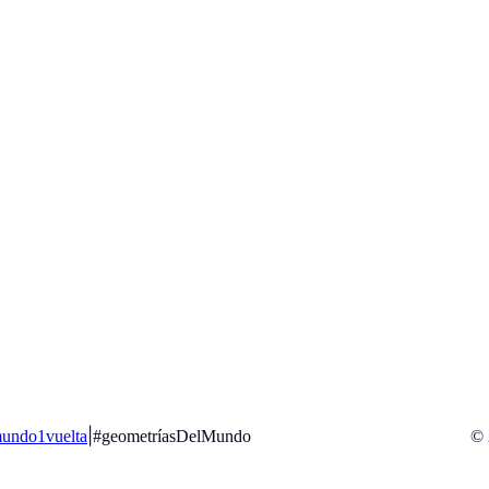
|
undo1vuelta
#geometríasDelMundo
© 