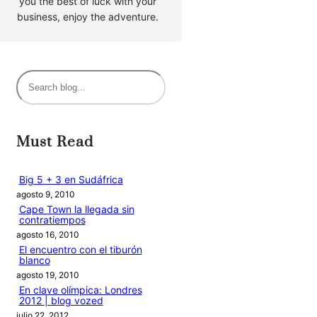
you the best of luck with your
business, enjoy the adventure.
B
u
s
c
Must Read
a
r
Big 5 + 3 en Sudáfrica
agosto 9, 2010
Cape Town la llegada sin
contratiempos
agosto 16, 2010
El encuentro con el tiburón
blanco
agosto 19, 2010
En clave olímpica: Londres
2012 | blog vozed
julio 22, 2012