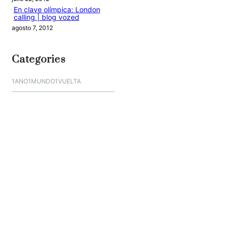
En clave olímpica: London
calling | blog vozed
agosto 7, 2012
Categories
1ANO1MUNDO1VUELTA
DO ADVENTURE
LINK IN BIO
MIDORI AVENTURE BY OLLITA
PIN POST
QUOTES