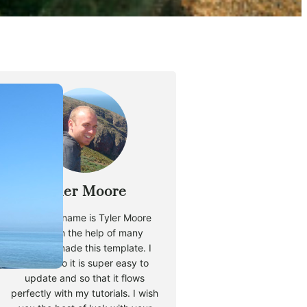
Tyler Moore
Hello, my name is Tyler Moore
and with the help of many
people I made this template. I
made it so it is super easy to
update and so that it flows
perfectly with my tutorials. I wish