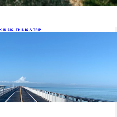
K IN BIO
, 
THIS IS A TRIP
oadtrip por el Golfo de México
n Florida
ro 10, 2025
gó la Navidad. Happy holidays, dicen todos los gringos.
salimos corriendo al primer avión que encontramos. No…