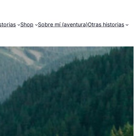
storias
Shop
Sobre mí (aventura)
Otras historias