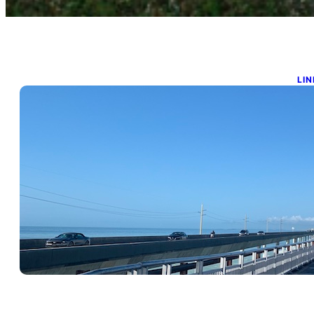
LIN
R
e
ene
Lle
Y 