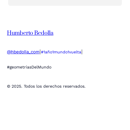
Humberto Bedolla
@hbedolla_com
|
|
#1año1mundo1vuelta
#geometríasDelMundo
© 2025. Todos los derechos reservados.