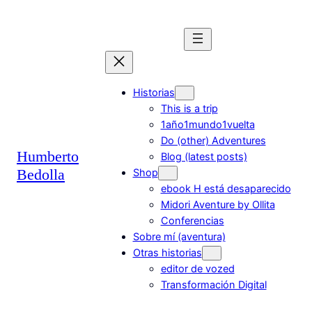
Saltar
al
contenido
Historias
This is a trip
1año1mundo1vuelta
Do (other) Adventures
Humberto
Blog (latest posts)
Bedolla
Shop
ebook H está desaparecido
Midori Aventure by Ollita
Conferencias
Sobre mí (aventura)
Otras historias
editor de vozed
Transformación Digital