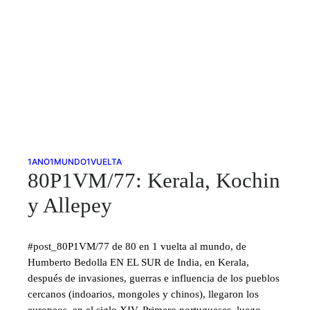
1ANO1MUNDO1VUELTA
80P1VM/77: Kerala, Kochin
y Allepey
#post_80P1VM/77 de 80 en 1 vuelta al mundo, de
Humberto Bedolla EN EL SUR de India, en Kerala,
después de invasiones, guerras e influencia de los pueblos
cercanos (indoarios, mongoles y chinos), llegaron los
europeos, en el siglo XIV. Primero portugueses, luego