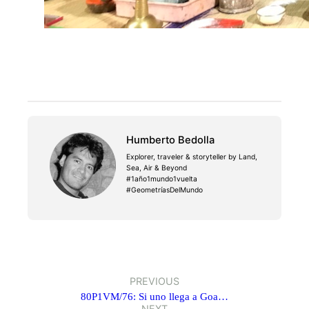
Humberto Bedolla
Explorer, traveler & storyteller by Land,
Sea, Air & Beyond
#1año1mundo1vuelta
#GeometríasDelMundo
PREVIOUS
80P1VM/76: Si uno llega a Goa…
NEXT